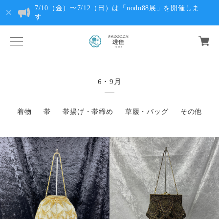
7/10（金）〜7/12（日）は「nodo88展」を開催しま
す
6・9月
着物
帯
帯揚げ・帯締め
草履・バッグ
その他