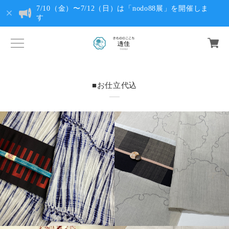
7/10（金）〜7/12（日）は「nodo88展」を開催しま
す
■お仕立代込