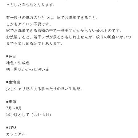
っとした着心地となります。
有松絞りの魅力のひとつは、家でお洗濯できること。
しかもアイロン不要です。
家でお洗濯できる着物の中で一番手間がかからない優れものです。
お洗濯すると、若干シボが戻るかもしれませんが、絞りの風合いがいつ
までも楽しめる証でもあります。
■色目
地色：生成色
柄：黒味がかった深い赤
■生地感
少しシャリ感のある肌当たりの良い生地感。
■季節
7月～8月
綿小紋として（6月～9月）
■TPO
カジュアル