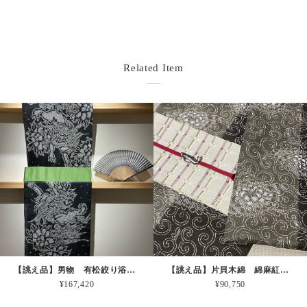
Related Item
【誂え品】男物 有松絞り浴衣 唐獅子牡丹 ＊お仕立代込
【誂え品】片貝木綿 綿麻紅梅 紺仁 ＊お仕立代込
¥167,420
¥90,750