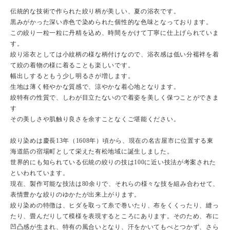
伝統的な技術で作られた絞り柄が美しい、夏の浴衣です。
黒みがかった深い赤色で染められた個性的な色味となっております。
この絞り一粒一粒に丹精を込め、時間をかけて丁寧に仕上げられていま
す。
絞り浴衣としては小紋柄の様な柄付けなので、浴衣感は低い分襦袢を着
て絞の着物の様に着ることも楽しいです。
幅出しするともう少し明るさが増します。
生地は薄く軽やかな質感で、涼やかな着心地となります。
絞特有の性質で、しわが目立たないので着姿を美しく保つことができま
す
その美しさや肌触り良さを余すことなくご堪能ください。
絞り染めは慶長13年（1608年）頃から、現在の名古屋市に位置する東
海道筋の宿場町として栄えた有松地域に誕生しました。
世界的にも知られている伝統の絞りの技は100に近い技法が考案された
といわれています。
現在、製作可能な技法は80余りで、それらの様々な技を組み合わせて、
表情豊かな絞りのゆかたが出来上がります。
絞り染めの特徴は、ヒダを取って糸で巻いたり、布をくくったり、縫っ
たり、畳んだりして模様を表現するところにあります。そのため、布に
凹凸感が生まれ、特有の風合いとなり、汗をかいてもべとつかず、さら