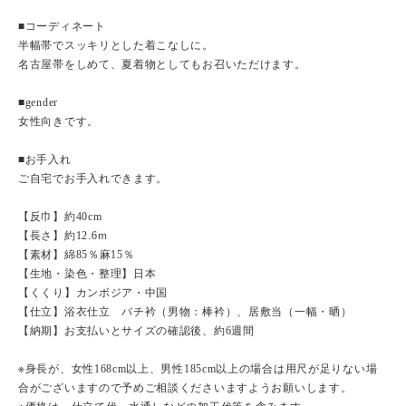
■コーディネート
半幅帯でスッキリとした着こなしに。
名古屋帯をしめて、夏着物としてもお召いただけます。
■gender
女性向きです。
■お手入れ
ご自宅でお手入れできます。
【反巾】約40cm
【長さ】約12.6ｍ
【素材】綿85％麻15％
【生地・染色・整理】日本
【くくり】カンボジア・中国
【仕立】浴衣仕立 バチ衿（男物：棒衿）、居敷当（一幅・晒）
【納期】お支払いとサイズの確認後、約6週間
※身長が、女性168cm以上、男性185cm以上の場合は用尺が足りない場
合がございますので予めご相談くださいますようお願いします。