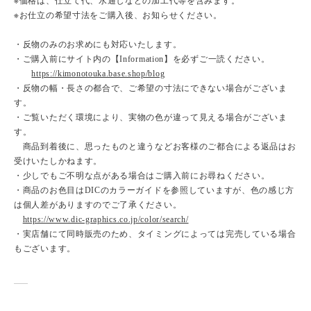
※価格は、仕立て代、水通しなどの加工代等を含みます。
※お仕立の希望寸法をご購入後、お知らせください。
・反物のみのお求めにも対応いたします。
・ご購入前にサイト内の【Information】を必ずご一読ください。
https://kimonotouka.base.shop/blog
・反物の幅・長さの都合で、ご希望の寸法にできない場合がございま
す。
・ご覧いただく環境により、実物の色が違って見える場合がございま
す。
商品到着後に、思ったものと違うなどお客様のご都合による返品はお
受けいたしかねます。
・少しでもご不明な点がある場合はご購入前にお尋ねください。
・商品のお色目はDICのカラーガイドを参照していますが、色の感じ方
は個人差がありますのでご了承ください。
https://www.dic-graphics.co.jp/color/search/
・実店舗にて同時販売のため、タイミングによっては完売している場合
もございます。