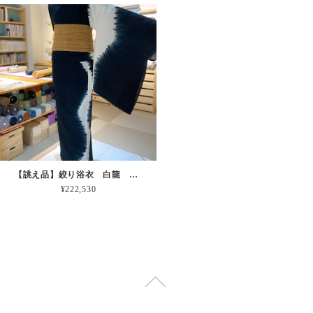
【誂え品】絞り浴衣 白龍 ※お仕立代込
¥222,530