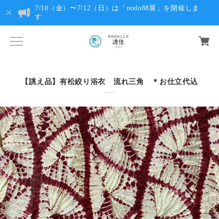
7/10（金）〜7/12（日）は「nodo88展」を開催しま
す
【誂え品】有松絞り浴衣 流れ三角 ＊お仕立代込