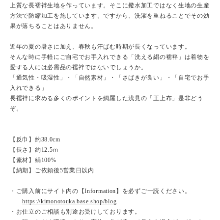
上質な長襦袢生地を作っています。そこに撥水加工ではなく生地の生産
方法で防縮加工を施しています。ですから、洗濯を重ねることでその効
果が落ちることはありません。
近年の夏の暑さに加え、春秋も汗ばむ時期が長くなっています。
そんな時に手軽にご自宅でお手入れできる「洗える絹の襦袢」は着物を
愛する人には必需品の襦袢ではないでしょうか。
「通気性・吸湿性」・「自然素材」・「さばきが良い」・「自宅でお手
入れできる」
長襦袢に求める多くのポイントを網羅した浅見の「王上布」是非どう
ぞ。
【反巾】約38.0cm
【長さ】約12.5ｍ
【素材】絹100%
【納期】ご依頼後5営業日以内
・ご購入前にサイト内の【Information】を必ずご一読ください。
https://kimonotouka.base.shop/blog
・お仕立のご相談も別途お受けしております。