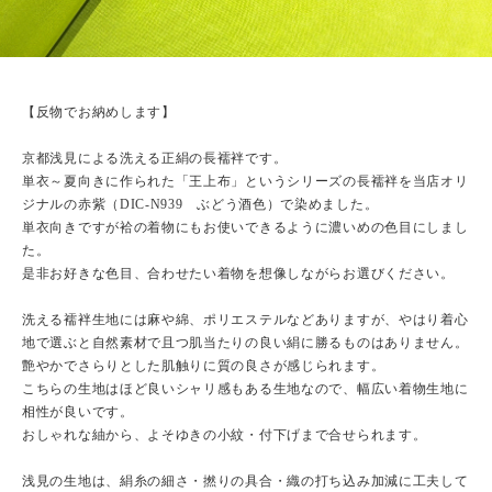
【反物でお納めします】
京都浅見による洗える正絹の長襦袢です。
単衣～夏向きに作られた「王上布」というシリーズの長襦袢を当店オリ
ジナルの赤紫（DIC-N939 ぶどう酒色）で染めました。
単衣向きですが袷の着物にもお使いできるように濃いめの色目にしまし
た。
是非お好きな色目、合わせたい着物を想像しながらお選びください。
洗える襦袢生地には麻や綿、ポリエステルなどありますが、やはり着心
地で選ぶと自然素材で且つ肌当たりの良い絹に勝るものはありません。
艶やかでさらりとした肌触りに質の良さが感じられます。
こちらの生地はほど良いシャリ感もある生地なので、幅広い着物生地に
相性が良いです。
おしゃれな紬から、よそゆきの小紋・付下げまで合せられます。
浅見の生地は、絹糸の細さ・撚りの具合・織の打ち込み加減に工夫して