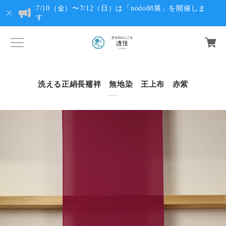
7/10（金）〜7/12（日）は「nodo88展」を開催しま
す
洗える正絹長襦袢 無地染 王上布 赤紫