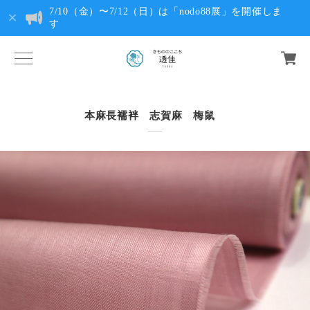
7/10（金）〜7/12（日）は「nodo88展」を開催しま
す
本麻長襦袢 志賀麻 梅鼠