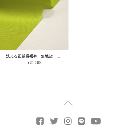
洗える正絹長襦袢 無地染 王上布 黄緑
¥79,200