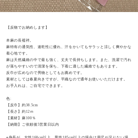
【反物でお納めします】
本麻の長襦袢。
麻特有の通気性、速乾性に優れ、汗をかいてもサラッと涼しく爽やかな
着心地です。
麻は天然繊維の中で最も強く、丈夫で長持ちします。また、洗濯で汚れ
が落ちやすいので清潔を保ち、下着に適した繊維でもあります。
反巾が広めなので男物としてもお薦めです。
素材としては春夏向きですが、平織なので通年お使いいただけます。
お手入れは、ご自宅でできます。
色:
【反巾】約38.5cm
【長さ】約12ｍ
【素材】麻100％
【納期】ご依頼後5営業日以内
※身長が、女性168cm以上、男性185cm以上の場合は用尺が足りない場