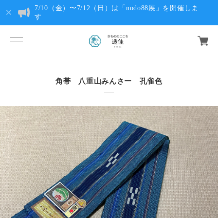
7/10（金）〜7/12（日）は「nodo88展」を開催しま
す
角帯 八重山みんさー 孔雀色