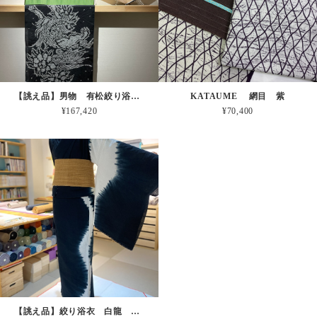
【誂え品】男物 有松絞り浴衣 唐獅子牡丹 ＊お仕立代込
KATAUME 網目 紫
¥167,420
¥70,400
【誂え品】絞り浴衣 白龍 ※お仕立代込