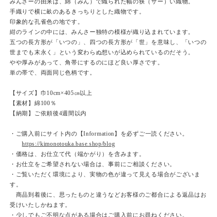
みんさーの由来は、綿（みん）で織られた幅の狭（サー）い織物。
手織りで横に畝のあるきっちりとした織物です。
印象的な孔雀色の地です。
紺のラインの中には、みんさー独特の模様が織り込まれています。
五つの長方形が「いつの」、四つの長方形が「世」を意味し、「いつの
世までも末永く」という変わらぬ想いが込められているのだそう。
やや厚みがあって、角帯にするのにほど良い厚さです。
単の帯で、両面同じ色柄です。
【サイズ】巾10cm×405㎝以上
【素材】綿100％
【納期】ご依頼後4週間以内
・ご購入前にサイト内の【Information】を必ずご一読ください。
https://kimonotouka.base.shop/blog
・価格は、お仕立て代（端かがり）を含みます。
・お仕立をご希望されない場合は、事前にご相談ください。
・ご覧いただく環境により、実物の色が違って見える場合がございま
す。
商品到着後に、思ったものと違うなどお客様のご都合による返品はお
受けいたしかねます。
・少しでもご不明な点がある場合はご購入前にお尋ねください。