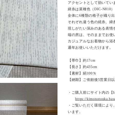
アクセントとして効いてい
緯糸は菜種色（DIC-N810
全体に6種類の格子が織り
それぞれ違う色の経糸、緯
現しがたい深みのある表情
端の房は、そのままでお使
カジュアルなお着物から浴
通年お使いいただけます。
【帯巾】約17cm
【長さ】約435cm
【素材】絹100％
【納期】ご依頼後5営業日
・ご購入前にサイト内の【Inf
https://kimonotouka.bas
・ご覧いただく環境により
います。