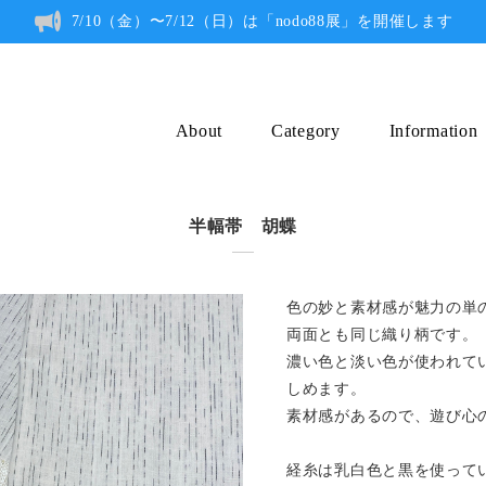
7/10（金）〜7/12（日）は「nodo88展」を開催します
About
Category
Information
半幅帯 胡蝶
色の妙と素材感が魅力の単
両面とも同じ織り柄です。
濃い色と淡い色が使われて
しめます。
素材感があるので、遊び心
経糸は乳白色と黒を使って