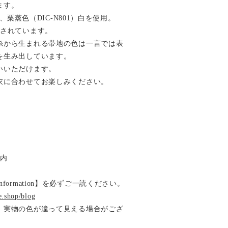
ます。
）、栗蒸色（DIC-N801）白を使用。
出されています。
糸から生まれる帯地の色は一言では表
を生み出しています。
いいただけます。
衣に合わせてお楽しみください。
以内
ormation】を必ずご一読ください。
e.shop/blog
、実物の色が違って見える場合がござ