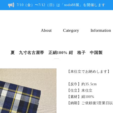
7/10（金）〜7/12（日）は「nodo88展」を開催します
About
Category
Information
夏 九寸名古屋帯 正絹100% 紺 格子 中国製
【未仕立でお納めします】
【反巾】約35.5cm
【仕立】未仕立
【素材】絹100%
【納期】ご依頼後5営業日