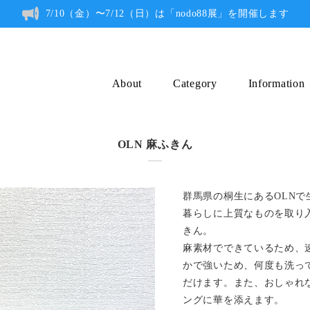
7/10（金）〜7/12（日）は「nodo88展」を開催します
About
Category
Information
OLN 麻ふきん
群馬県の桐生にあるOLN
暮らしに上質なものを取り入
きん。
麻素材でできているため、
かで強いため、何度も洗っ
だけます。また、おしゃれ
ングに華を添えます。