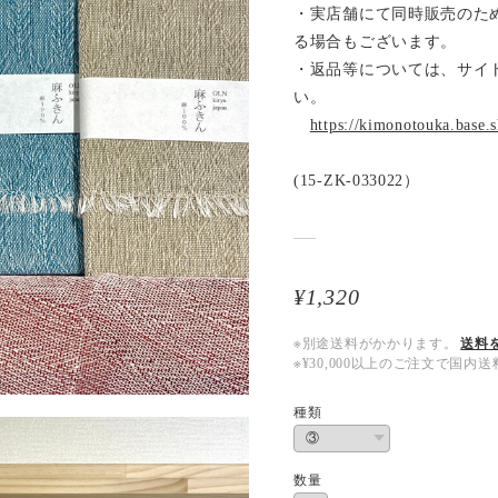
・実店舗にて同時販売のた
る場合もございます。
・返品等については、サイト内の
い。
https://kimonotouka.base.
(15-ZK-033022）
¥1,320
※別途送料がかかります。
送料
※¥30,000以上のご注文で国
種類
数量