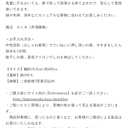
真夏に汗をかいても、家で洗って清潔さを保てますので、安心して普段
使いできます。
紬や木綿、浴衣などカジュアルな着物に合わせてお楽しみください。
織元 ＯＬＮ（井清織物）
＜お手入れ方法＞
中性洗剤（おしゃれ着用）でていねいに押し洗いの後、すすぎをしたら
脱水を1分間。
陰干しの後、蒸気アイロンでしわを伸ばしてください。
【サイズ】幅約16.0cm×約400㎝
【素材】綿100％
【納期】ご依頼後5営業日以内
・ご購入前にサイト内の【Information】を必ずご一読ください。
https://kimonotouka.base.shop/blog
・ご覧いただく環境により、実物の色が違って見える場合がございま
す。
商品到着後に、思ったものと違うなど、お客様のご都合による返品は
お受けいたしかねます。