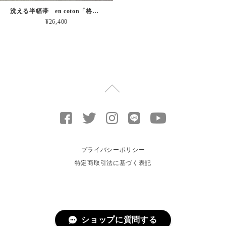
洗える半幅帯 en coton「格子菱」 OLN
¥26,400
プライバシーポリシー
特定商取引法に基づく表記
ショップに質問する
© きもののここち 透佳