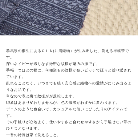
群馬県の桐生にあるＯＬＮ(井清織物）が生み出した、洗える半幅帯で
す。
深いネイビーが織りなす緻密な紋様が魅力の源です。
手幅一つほどの幅に、何種類もの紋様が狭いピッチで延々と繰り返され
ています。
乱れることなく、いつまでも続く安心感と織物への愛情がにじみ出るよ
うなお品です。
単なので表と裏で紋様がが反転します。
印象はあまり変わりませんが、色の濃淡がわずかに変わります。
デニムのような色合いで、カジュアルな装いにぴったりのアイテムで
す。
その手触りが心地よく、使いやすさと合わせやすさから手離せない帯の
ひとつとなります。
一番の特長は家で洗えること。