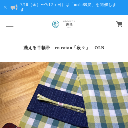
7/10（金）〜7/12（日）は「nodo88展」を開催しま
す
洗える半幅帯 en coton「段々」 OLN