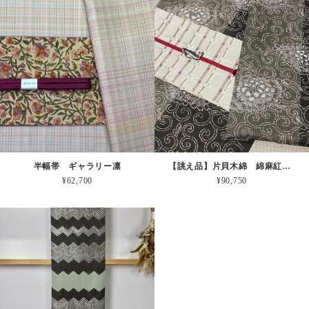
半幅帯 ギャラリー凛
【誂え品】片貝木綿 綿麻紅梅 紺仁 ＊お仕立代込
¥62,700
¥90,750