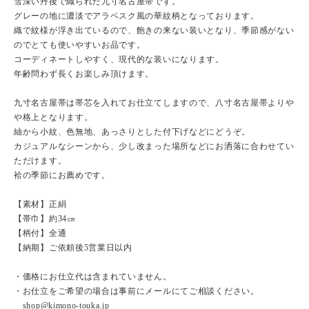
雪深い丹後で織られた九寸名古屋帯です。
グレーの地に濃淡でアラベスク風の華紋柄となっております。
織で紋様が浮き出ているので、飽きの来ない装いとなり、季節感がない
のでとても使いやすいお品です。
コーディネートしやすく、現代的な装いになります。
年齢問わず長くお楽しみ頂けます。
九寸名古屋帯は帯芯を入れてお仕立てしますので、八寸名古屋帯よりや
や格上となります。
紬から小紋、色無地、あっさりとした付下げなどにどうぞ。
カジュアルなシーンから、少し改まった場所などにお洒落に合わせてい
ただけます。
袷の季節にお薦めです。
【素材】正絹
【帯巾】約34㎝
【柄付】全通
【納期】ご依頼後5営業日以内
・価格にお仕立代は含まれていません。
・お仕立をご希望の場合は事前にメールにてご相談ください。
shop@kimono-touka.jp