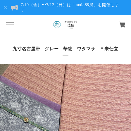
7/10（金）〜7/12（日）は「nodo88展」を開催しま
す
九寸名古屋帯 グレー 華紋 ワタマサ ＊未仕立