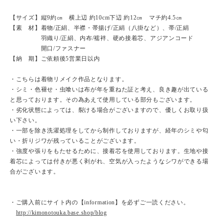
【サイズ】縦9約㎝ 横上辺 約10cm下辺 約12㎝ マチ約4.5㎝
【素 材】着物/正絹、半襟・帯揚げ/正絹（八掛など）、帯/正絹
羽織り/正絹、内布/襦袢、硬め接着芯、アジアンコード
開口/ファスナー
【納 期】ご依頼後5営業日以内
・こちらは着物リメイク作品となります。
・シミ・色褪せ・虫喰いは布が年を重ねた証と考え、良き趣が出ている
と思っております。その為あえて使用している部分もございます。
・劣化状態によっては、裂ける場合がございますので、優しくお取り扱
い下さい。
・一部を除き洗濯処理をしてから制作しておりますが、経年のシミや匂
い・折りジワが残っていることがございます。
・強度や張りをもたせるために、接着芯を使用しております。生地や接
着芯によっては付きが悪く剥がれ、空気が入ったようなシワができる場
合がございます。
・ご購入前にサイト内の【information】を必ずご一読ください。
http://kimonotouka.base.shop/blog