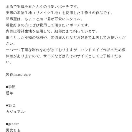
まるで羽織を着たふうの可愛いポーチです。
実際の着物生地（リメイク生地）を使用した手作りの作品です。
羽織型は、ちょっと撫で肩が可愛いスタイル。
着物好きの方にぜひ愛用して頂きたいポーチです。
内側は襦袢生地を使用して、細部にまで拘っています。
細々とした小物の収納や、常備薬入れなどお好みで工夫してお使いくだ
さい。
一つ一つ丁寧な制作を心がけておりますが、ハンドメイド作品のため個
体差がありますので、サイズなどは凡そのサイズとしてご了解くださ
い。
製作:maco.coro
■季節
通年
■TPO
カジュアル
■gender
男女とも