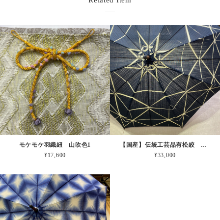
Related Item
モケモケ羽織紐 山吹色1
【国産】伝統工芸品有松絞 日傘 黒
¥17,600
¥33,000