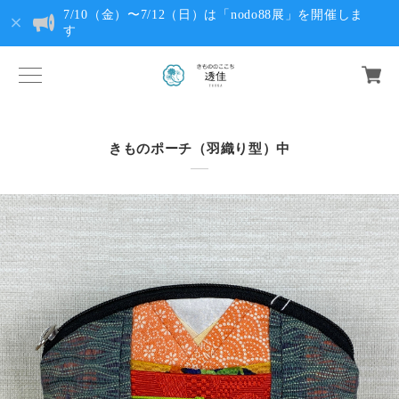
7/10（金）〜7/12（日）は「nodo88展」を開催しま
す
きものポーチ（羽織り型）中