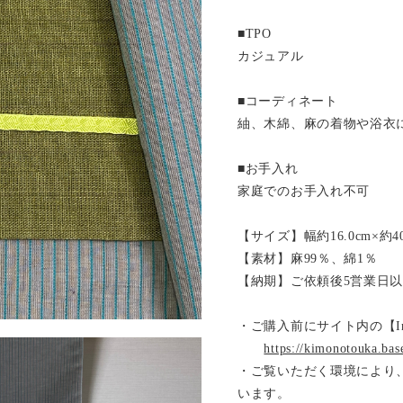
■TPO
カジュアル
■コーディネート
紬、木綿、麻の着物や浴衣
■お手入れ
家庭でのお手入れ不可
【サイズ】幅約16.0cm×約4
【素材】麻99％、綿1％
【納期】ご依頼後5営業日
・ご購入前にサイト内の【Inf
https://kimonotouka.bas
・ご覧いただく環境により
います。