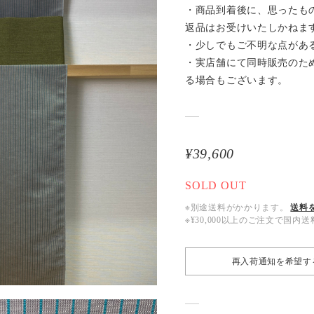
・商品到着後に、思ったも
返品はお受けいたしかねま
・少しでもご不明な点があ
・実店舗にて同時販売のた
る場合もございます。
¥39,600
SOLD OUT
※別途送料がかかります。
送料
※¥30,000以上のご注文で国
再入荷通知を希望す