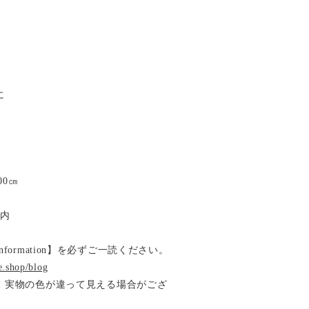
に
00㎝
以内
ormation】を必ずご一読ください。
e.shop/blog
、実物の色が違って見える場合がござ