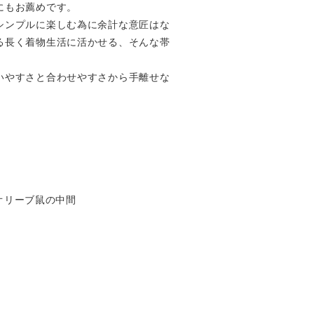
にもお薦めです。
シンプルに楽しむ為に余計な意匠はな
る長く着物生活に活かせる、そんな帯
いやすさと合わせやすさから手離せな
824オリーブ鼠の中間