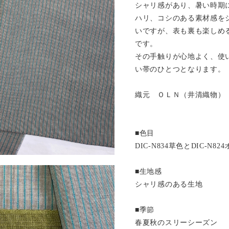
シャリ感があり、暑い時期
ハリ、コシのある素材感を
いですが、表も裏も楽しめ
です。
その手触りが心地よく、使
い帯のひとつとなります。
織元 ＯＬＮ（井清織物）
■色目
DIC-N834草色とDIC-N
■生地感
シャリ感のある生地
■季節
春夏秋のスリーシーズン