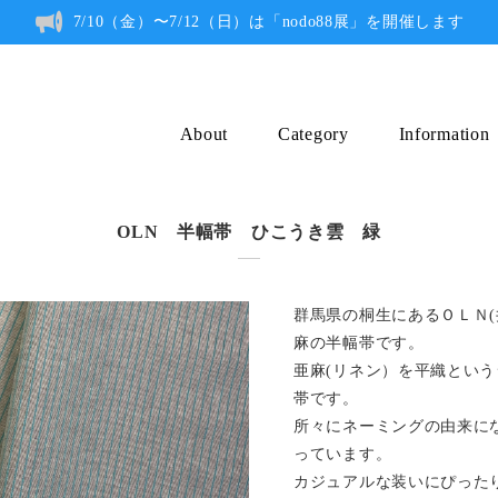
7/10（金）〜7/12（日）は「nodo88展」を開催します
About
Category
Information
OLN 半幅帯 ひこうき雲 緑
群馬県の桐生にあるＯＬＮ
麻の半幅帯です。
亜麻(リネン）を平織とい
帯です。
所々にネーミングの由来に
っています。
カジュアルな装いにぴった