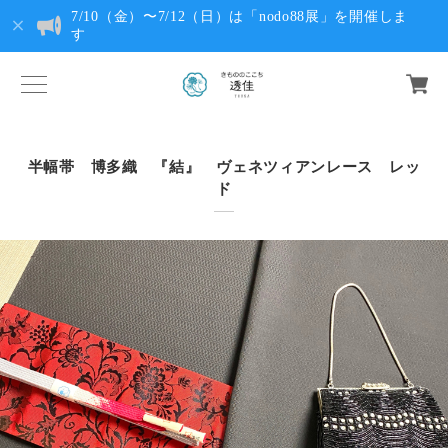
7/10（金）〜7/12（日）は「nodo88展」を開催しま
す
半幅帯 博多織 『結』 ヴェネツィアンレース レッ
ド