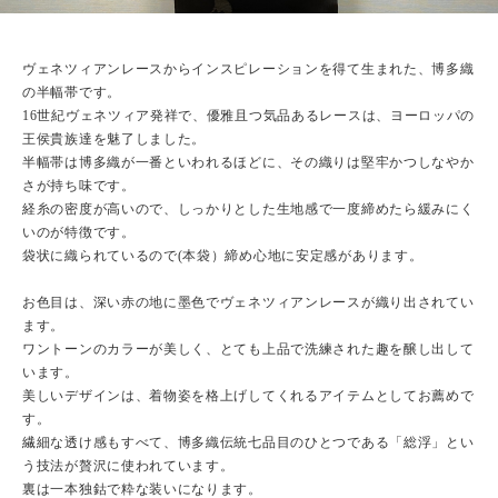
ヴェネツィアンレースからインスピレーションを得て生まれた、博多織
の半幅帯です。
16世紀ヴェネツィア発祥で、優雅且つ気品あるレースは、ヨーロッパの
王侯貴族達を魅了しました。
半幅帯は博多織が一番といわれるほどに、その織りは堅牢かつしなやか
さが持ち味です。
経糸の密度が高いので、しっかりとした生地感で一度締めたら緩みにく
いのが特徴です。
袋状に織られているので(本袋）締め心地に安定感があります。
お色目は、深い赤の地に墨色でヴェネツィアンレースが織り出されてい
ます。
ワントーンのカラーが美しく、とても上品で洗練された趣を醸し出して
います。
美しいデザインは、着物姿を格上げしてくれるアイテムとしてお薦めで
す。
繊細な透け感もすべて、博多織伝統七品目のひとつである「総浮」とい
う技法が贅沢に使われています。
裏は一本独鈷で粋な装いになります。