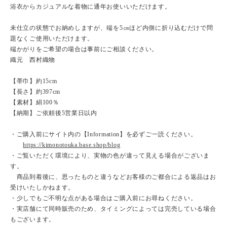
浴衣からカジュアルな着物に通年お使いいただけます。
未仕立の状態でお納めしますが、端を5㎝ほど内側に折り込むだけで問
題なくご使用いただけます。
端かがりをご希望の場合は事前にご相談ください。
織元 西村織物
【帯巾】約15cm
【長さ】約397cm
【素材】絹100％
【納期】ご依頼後5営業日以内
・ご購入前にサイト内の【Information】を必ずご一読ください。
https://kimonotouka.base.shop/blog
・ご覧いただく環境により、実物の色が違って見える場合がございま
す。
商品到着後に、思ったものと違うなどお客様のご都合による返品はお
受けいたしかねます。
・少しでもご不明な点がある場合はご購入前にお尋ねください。
・実店舗にて同時販売のため、タイミングによっては完売している場合
もございます。