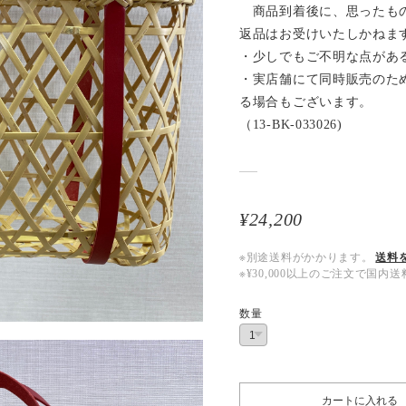
商品到着後に、思ったもの
返品はお受けいたしかねま
・少しでもご不明な点があ
・実店舗にて同時販売のた
る場合もございます。
（13-BK-033026)
¥24,200
※別途送料がかかります。
送料
※¥30,000以上のご注文で国
数量
カートに入れる