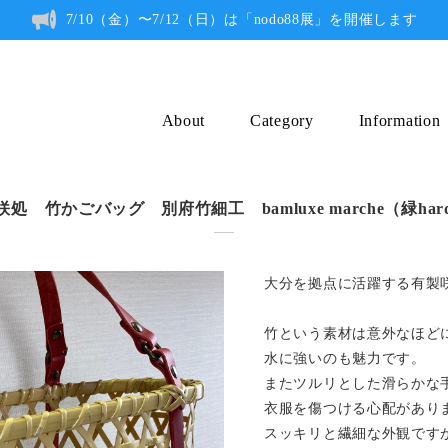
7/10（金）〜7/12（日）は「nodo88展」を開催します
About
Category
Information
咲処 竹かごバッグ 別府竹細工 bamluxe marche（緑har
大分を拠点に活躍する有製
竹という素材は意外なほど
水に強いのも魅力です。
またツルリとした滑らかな
衣服を傷つける心配があり
スッキリと繊細な外観です