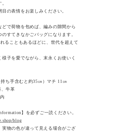
す。
網目の表情をお楽しみください。
などで荷物を包めば、編みの隙間から
つのすてきなかごバッグになります。
われることもあるほどに、世代を超えて
。
く様子を愛でながら、末永くお使いく
（持ち手含むと約35㎝）マチ 11㎝
籐、牛革
以内
ormation】を必ずご一読ください。
e.shop/blog
、実物の色が違って見える場合がござ