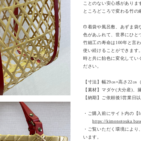
ことのない安心感がありま
ところどころで変わる竹の
巾着袋や風呂敷、あずま袋
色があふれて、世界にひと
竹細工の寿命は100年と言
使い続けることができます
時と共に飴色に変化してい
ださい。
【寸法】幅29㎝×高さ22㎝
【素材】マダケ(大分産)、
【納期】ご依頼後5営業日
・ご購入前にサイト内の【Inf
https://kimonotouka.bas
・ご覧いただく環境により
います。